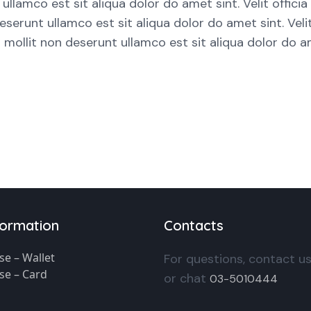
amco est sit aliqua dolor do amet sint. Velit officia 
runt ullamco est sit aliqua dolor do amet sint. Velit 
llit non deserunt ullamco est sit aliqua dolor do amet
formation
Contacts
se – Wallet
For questions, contact u
se – Card
or chat
03-5010444